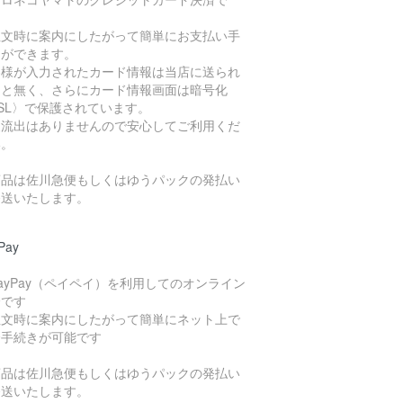
。
注文時に案内にしたがって簡単にお支払い手
きができます。
客様が入力されたカード情報は当店に送られ
こと無く、さらにカード情報画面は暗号化
SL〉で保護されています。
報流出はありませんので安心してご利用くだ
い。
商品は佐川急便もしくはゆうパックの発払い
発送いたします。
Pay
ayPay（ペイペイ）を利用してのオンライン
済です
注文時に案内にしたがって簡単にネット上で
済手続きが可能です
商品は佐川急便もしくはゆうパックの発払い
発送いたします。