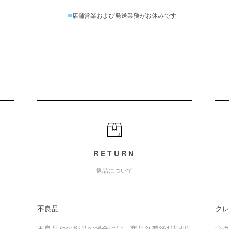
■
店舗営業および発送業務がお休みです
RETURN
返品について
）
不良品
クレ
不良品や欠損品の場合には、商品到着後1週間以
◇