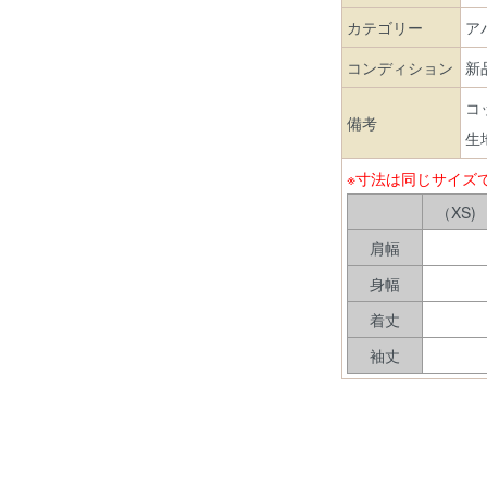
カテゴリー
ア
コンディション
コ
備考
生
※寸法は同じサイズ
（XS)
肩幅
身幅
着丈
袖丈