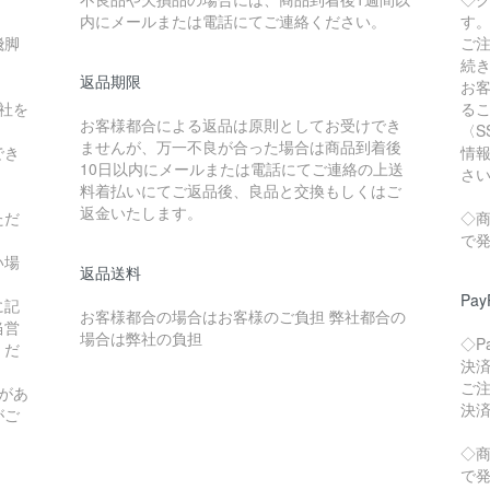
内にメールまたは電話にてご連絡ください。
す
飛脚
ご
続
返品期限
お
社を
る
お客様都合による返品は原則としてお受けでき
〈S
ませんが、万一不良が合った場合は商品到着後
でき
情
10日以内にメールまたは電話にてご連絡の上送
さ
料着払いにてご返品後、良品と交換もしくはご
返金いたします。
ただ
◇
で
い場
返品送料
Pay
に記
お客様都合の場合はお客様のご負担 弊社都合の
当営
場合は弊社の負担
◇P
くだ
決
ご
があ
決
がご
◇
で