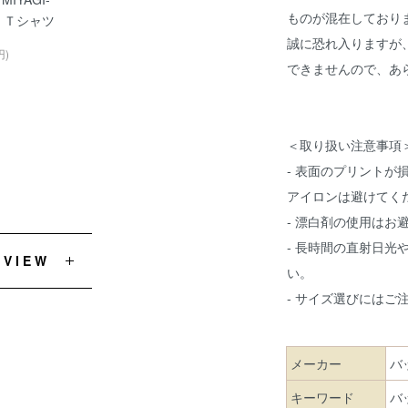
ものが混在しており
N Ｔシャツ
誠に恐れ入りますが
円)
できませんので、あ
＜取り扱い注意事項
- 表面のプリント
アイロンは避けてく
- 漂白剤の使用はお
- 長時間の直射日
EVIEW
い。
- サイズ選びにはご
メーカー
バ
キーワード
バ