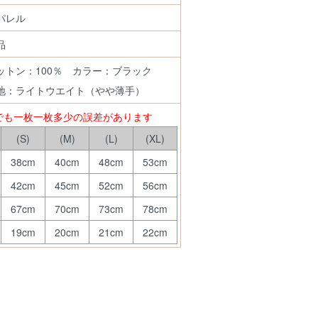
パレル
新品
ットン：100％ カラー：ブラック
地：ライトウエイト（やや薄手）
でも一枚一枚多少の誤差があります
(S)
(M)
(L)
(XL)
38cm
40cm
48cm
53cm
42cm
45cm
52cm
56cm
67cm
70cm
73cm
78cm
19cm
20cm
21cm
22cm