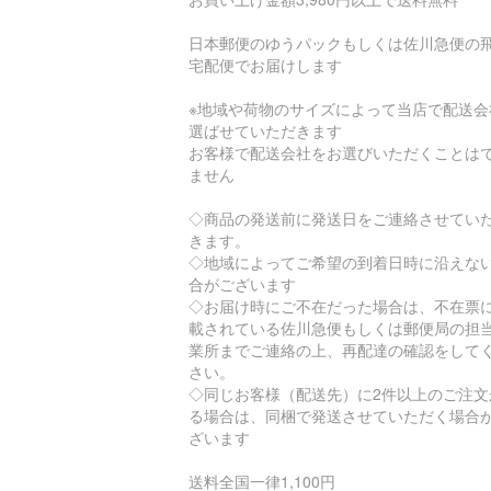
日本郵便のゆうパックもしくは佐川急便の
宅配便でお届けします
※地域や荷物のサイズによって当店で配送会
選ばせていただきます
お客様で配送会社をお選びいただくことは
ません
◇商品の発送前に発送日をご連絡させてい
きます。
◇地域によってご希望の到着日時に沿えな
合がございます
◇お届け時にご不在だった場合は、不在票
載されている佐川急便もしくは郵便局の担
業所までご連絡の上、再配達の確認をして
さい。
◇同じお客様（配送先）に2件以上のご注文
る場合は、同梱で発送させていただく場合
ざいます
送料全国一律1,100円