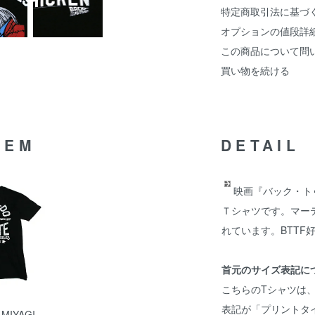
特定商取引法に基づ
オプションの値段詳
この商品について問
買い物を続ける
TEM
DETAIL
映画『バック・ト
Ｔシャツです。マー
れています。BTTF
首元のサイズ表記に
こちらのTシャツは
表記が「プリントタ
IYAGI-