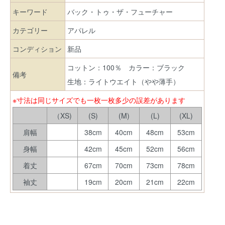
キーワード
バック・トゥ・ザ・フューチャー
カテゴリー
アパレル
コンディション
新品
コットン：100％ カラー：ブラック
備考
生地：ライトウエイト（やや薄手）
※寸法は同じサイズでも一枚一枚多少の誤差があります
（XS)
(S)
(M)
(L)
(XL)
肩幅
38cm
40cm
48cm
53cm
身幅
42cm
45cm
52cm
56cm
着丈
67cm
70cm
73cm
78cm
袖丈
19cm
20cm
21cm
22cm