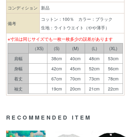
コンディション
新品
コットン：100％ カラー：ブラック
備考
生地：ライトウエイト（やや薄手）
※寸法は同じサイズでも一枚一枚多少の誤差があります
（XS)
(S)
(M)
(L)
(XL)
肩幅
38cm
40cm
48cm
53cm
身幅
42cm
45cm
52cm
56cm
着丈
67cm
70cm
73cm
78cm
袖丈
19cm
20cm
21cm
22cm
RECOMMENDED ITEM