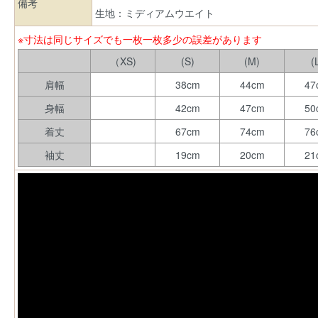
備考
生地：ミディアムウエイト
※寸法は同じサイズでも一枚一枚多少の誤差があります
（XS)
(S)
(M)
(
肩幅
38cm
44cm
47
身幅
42cm
47cm
50
着丈
67cm
74cm
76
袖丈
19cm
20cm
21