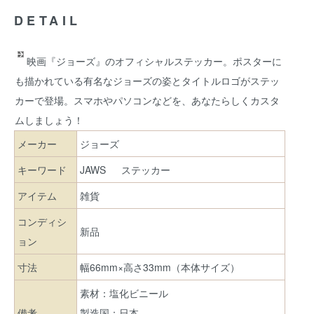
DETAIL
映画『ジョーズ』のオフィシャルステッカー。ポスターに
も描かれている有名なジョーズの姿とタイトルロゴがステッ
カーで登場。スマホやパソコンなどを、あなたらしくカスタ
ムしましょう！
メーカー
ジョーズ
キーワード
JAWS
ステッカー
アイテム
雑貨
コンディシ
新品
ョン
寸法
幅66mm×高さ33mm（本体サイズ）
素材：塩化ビニール
備考
製造国：日本