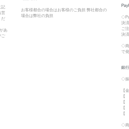
Pay
に記
お客様都合の場合はお客様のご負担 弊社都合の
当営
場合は弊社の負担
◇P
くだ
決
ご
があ
決
がご
◇
で
銀行
◇
【金
【
【
【 
【
◇