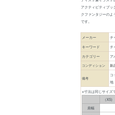
アクティビティブッ
クファンタジーのよ
です。
メーカー
チャ
キーワード
チ
カテゴリー
ア
コンディション
新
コ
備考
地
※寸法は同じサイズ
（XS)
肩幅