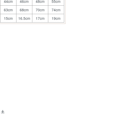
44cm
46cm
48cm
55cm
63cm
68cm
70cm
74cm
15cm
16.5cm
17cm
19cm
土