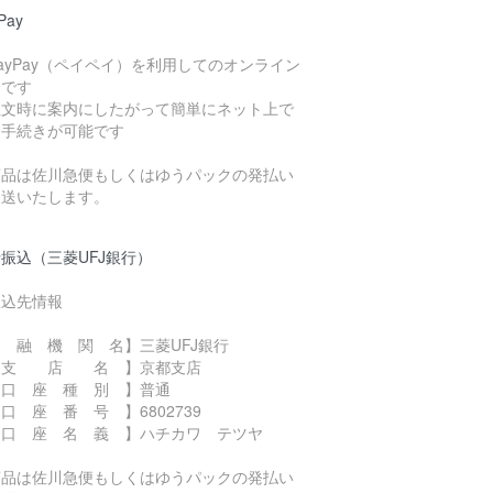
Pay
ayPay（ペイペイ）を利用してのオンライン
済です
注文時に案内にしたがって簡単にネット上で
済手続きが可能です
商品は佐川急便もしくはゆうパックの発払い
発送いたします。
振込（三菱UFJ銀行）
振込先情報
 融 機 関 名】三菱UFJ銀行
 支 店 名 】京都支店
 口 座 種 別 】普通
口 座 番 号 】6802739
 口 座 名 義 】ハチカワ テツヤ
商品は佐川急便もしくはゆうパックの発払い