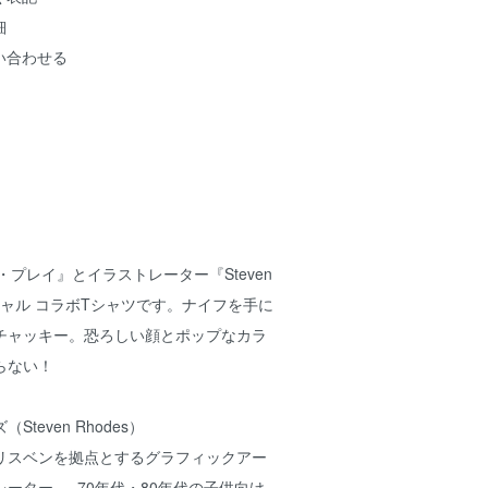
細
い合わせる
プレイ』とイラストレーター『Steven
ィシャル コラボTシャツです。ナイフを手に
チャッキー。恐ろしい顔とポップなカラ
らない！
teven Rhodes）
リスベンを拠点とするグラフィックアー
ーター 。 70年代・80年代の子供向け