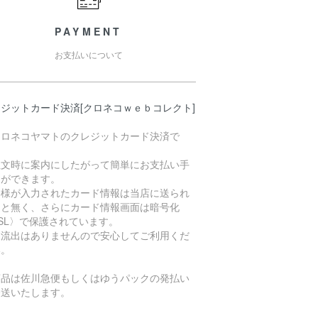
PAYMENT
お支払いについて
ジットカード決済[クロネコｗｅｂコレクト]
クロネコヤマトのクレジットカード決済で
。
注文時に案内にしたがって簡単にお支払い手
きができます。
客様が入力されたカード情報は当店に送られ
こと無く、さらにカード情報画面は暗号化
SL〉で保護されています。
報流出はありませんので安心してご利用くだ
い。
商品は佐川急便もしくはゆうパックの発払い
発送いたします。