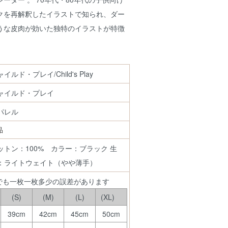
クを再解釈したイラストで知られ、ダー
うな皮肉が効いた独特のイラストが特徴
イルド・プレイ/Child's Play
ャイルド・プレイ
パレル
品
ットン：100% カラー：ブラック 生
：ライトウェイト（やや薄手）
でも一枚一枚多少の誤差があります
(S)
(M)
(L)
(XL)
39cm
42cm
45cm
50cm