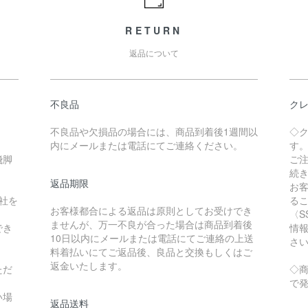
RETURN
返品について
）
不良品
クレ
不良品や欠損品の場合には、商品到着後1週間以
◇
内にメールまたは電話にてご連絡ください。
す
飛脚
ご
続
返品期限
お
社を
る
お客様都合による返品は原則としてお受けでき
〈S
ませんが、万一不良が合った場合は商品到着後
でき
情
10日以内にメールまたは電話にてご連絡の上送
さ
料着払いにてご返品後、良品と交換もしくはご
返金いたします。
ただ
◇
で
い場
返品送料